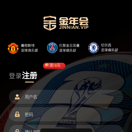
送
18
元
注册
登录